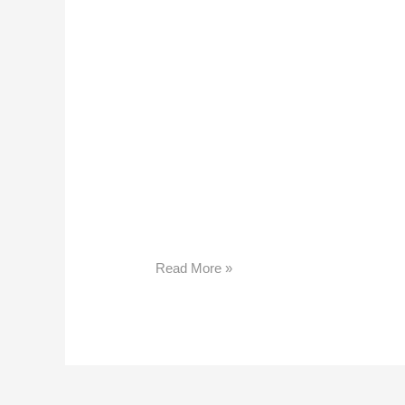
Update Europe
ÜBER UNS. Update Europe besteht aus ein
innovative Ideen im Bereich der ärztlichen
hat Update Europe Module entwickelt, die 
[…]
Read More »