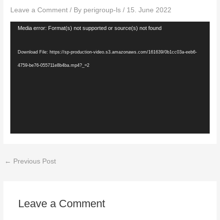
Leave a Comment
/ By
perigroup-ls
/
15. June 2022
Video
Media error: Format(s) not supported or source(s) not found
Player
Download File: https://sp-production-video.s3.amazonaws.com/161639/0b1cc03a-eeb6-
4759-be76-055711e8b4ba.mp4?_=2
←
Previous Post
Leave a Comment
Your email address will not be published.
Required fields