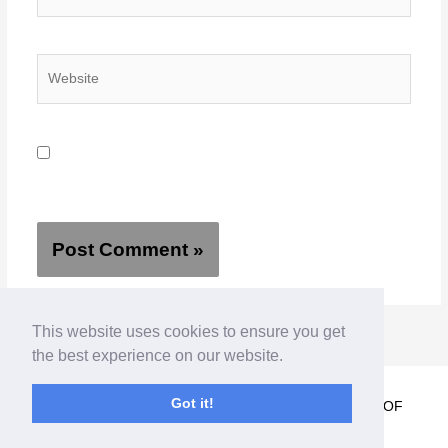
Website
Save my name, email, and website in this browser for
the next time I comment.
This website uses cookies to ensure you get
the best experience on our website.
Got it!
© 2022 PERIGROUP -
PERIONLINEEXPERTS PART OF
WELLDONE WERBUNG & PR GMBH